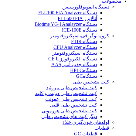
محصولات
دستگاه ایمونوفلورسنس
دستگاه FLI-100 FIA Analyzer
آنالایزر FLI-600 FIA
دستگاه Biotime YG-I Analayzer
دستگاه ICE-100E
کروماتوگرافی-اسپکتروفتومتر
دستگاه FTIR
دستگاه CFU Analyzer
دستگاه اسپکتروفتومتر
دستگاه الکتروفورز یا CE
دستگاه جذب اتمیAAS
دستگاهHPLC
دستگاهGC
کیت تشخیص طبی
کیت تشخیص طبی تيروئيد
کیت تشخیص طبی دیابت و کلیه
کیت تشخیص طبی عفونت
کیت تشخیص طبی قلبی
کیت تشخیص طبی هورمونی
دیگر کیت های تشخیص طبی
لوله‌های خون‌گیری خلاء
قطعات
قطعات GC