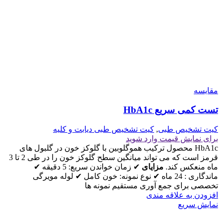
مقايسه
تست کمی سریع HbA1c
کیت تشخیص طبی
,
کیت تشخیص طبی دیابت و کلیه
برای نمایش قیمت وارد شوید
HbA1c محصول ترکیب هموگلوبین با گلوکز خون در گلبول های
قرمز است که می تواند میانگین سطح گلوکز خون را در طی 2 تا 3
ماه منعکس کند.
مزایای
✔ زمان خواندن سریع: 5 دقیقه ✔
ماندگاری : 24 ماه ✔ نوع نمونه: خون کامل ✔ لوله مویرگی
تخصصی برای جمع آوری مستقیم نمونه ها
افزودن به علاقه مندی
نمایش سریع