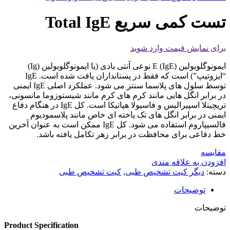
تست کمی سریع Total IgE
برای نمایش قیمت وارد شوید
ایمونوگلوبولین E (IgE) نوعی آنتی بادی (یا ایمونوگلوبولین (Ig)
“ایزوتیپ”) است که فقط در پستانداران یافت شده است. IgE
توسط سلول های پلاسما سنتز می شود. عملکرد اصلی IgE ایمنی
در برابر انگل هایی مانند کرم های کرم مانند شیستوزوما مانسونی،
تریچینلا اسپیرالیس و فاسیولا هپاتیکا است. کل IgE در هنگام دفاع
ایمنی در برابر انگل های تک یاخته ای خاص مانند پلاسمودیوم
فالسیپاروم استفاده می شود. کل IgE ممکن است به عنوان آخرین
خط دفاعی برای محافظت در برابر زهر تکامل یافته باشد.
مقايسه
افزودن به علاقه مندی
دسته:
دیگر کیت تشخیص طبی
,
کیت تشخیص طبی
توضیحات
توضیحات
Product Specification