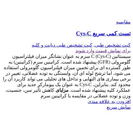
مقايسه
تست کمی سریع Cys-C
کیت تشخیص طبی
,
کیت تشخیص طبی دیابت و کلیه
برای نمایش قیمت وارد شوید
سیستاتین C (Cys-C) سرم به عنوان نشانگر میزان فیلتراسیون
گلومرولی (GFR) پیشنهاد شده است. کراتینین سرم (کراتینین) به
طور گسترده ای برای تخمین میزان فیلتراسیون گلومرولی استفاده
می شود، اما ترشح لوله ای آن، وابستگی به توده عضلانی، تغییر در
برخی بیماری های التهابی و تداخل های تحلیلی می تواند کاربرد آن را
محدود کند. بنابراین، Cys-C به عنوان یک بیومارکر جدید برای
عملکرد کلیه پیشنهاد شده است.
مزایای
کاهش تأثیر سن، جنسیت،
وزن و توده عضلانی در مقایسه با کراتینین سرم
افزودن به علاقه مندی
نمایش سریع