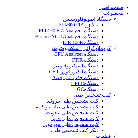
صفحه اصلی
محصولات
دستگاه ایمونوفلورسنس
آنالایزر FLI-600 FIA
دستگاه FLI-100 FIA Analyzer
دستگاه Biotime YG-I Analayzer
دستگاه ICE-100E
کروماتوگرافی-اسپکتروفتومتر
دستگاه CFU Analyzer
دستگاه FTIR
دستگاه اسپکتروفتومتر
دستگاه الکتروفورز یا CE
دستگاه جذب اتمیAAS
دستگاهHPLC
دستگاهGC
کیت تشخیص طبی
کیت تشخیص طبی تيروئيد
کیت تشخیص طبی دیابت و کلیه
کیت تشخیص طبی عفونت
کیت تشخیص طبی قلبی
کیت تشخیص طبی هورمونی
دیگر کیت تشخیص طبی
قطعات