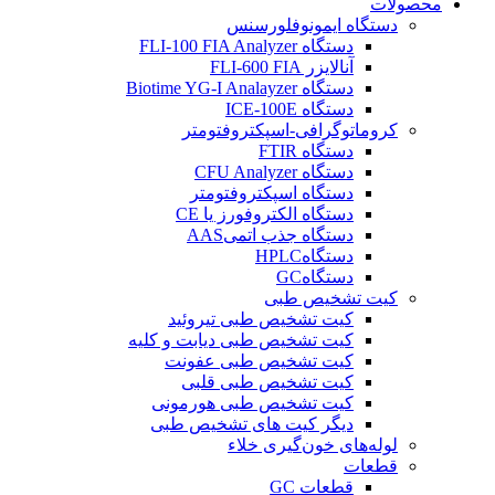
محصولات
دستگاه ایمونوفلورسنس
دستگاه FLI-100 FIA Analyzer
آنالایزر FLI-600 FIA
دستگاه Biotime YG-I Analayzer
دستگاه ICE-100E
کروماتوگرافی-اسپکتروفتومتر
دستگاه FTIR
دستگاه CFU Analyzer
دستگاه اسپکتروفتومتر
دستگاه الکتروفورز یا CE
دستگاه جذب اتمیAAS
دستگاهHPLC
دستگاهGC
کیت تشخیص طبی
کیت تشخیص طبی تيروئيد
کیت تشخیص طبی دیابت و کلیه
کیت تشخیص طبی عفونت
کیت تشخیص طبی قلبی
کیت تشخیص طبی هورمونی
دیگر کیت های تشخیص طبی
لوله‌های خون‌گیری خلاء
قطعات
قطعات GC