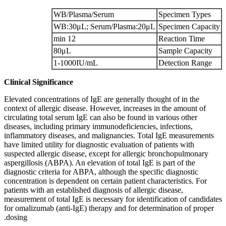
WB/Plasma/Serum
Specimen Types
WB:30μL; Serum/Plasma:20μL
Specimen Capacity
12 min
Reaction Time
80μL
Sample Capacity
1-1000IU/mL
Detection Range
Clinical Significance
Elevated concentrations of IgE are generally thought of in the
context of allergic disease. However, increases in the amount of
circulating total serum IgE can also be found in various other
diseases, including primary immunodeficiencies, infections,
inflammatory diseases, and malignancies. Total IgE measurements
have limited utility for diagnostic evaluation of patients with
suspected allergic disease, except for allergic bronchopulmonary
aspergillosis (ABPA). An elevation of total IgE is part of the
diagnostic criteria for ABPA, although the specific diagnostic
concentration is dependent on certain patient characteristics. For
patients with an established diagnosis of allergic disease,
measurement of total IgE is necessary for identification of candidates
for omalizumab (anti-IgE) therapy and for determination of proper
dosing.