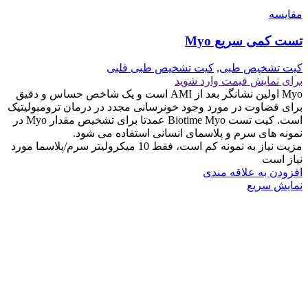
مقايسه
تست کمی سریع Myo
کیت تشخیص طبی
,
کیت تشخیص طبی قلبی
برای نمایش قیمت وارد شوید
Myo اولین نشانگر بعد از AMI است و یک شاخص حساس و دقیق
برای قضاوت در مورد وجود خونرسانی مجدد در درمان ترومبولیتیک
است. کیت تست Biotime Myo عمدتا برای تشخیص مقدار Myo در
نمونه های سرم و پلاسمای انسانی استفاده می شود.
مزیت نیاز به نمونه کم است، فقط 10 میکرولیتر سرم/پلاسما مورد
نیاز است
افزودن به علاقه مندی
نمایش سریع