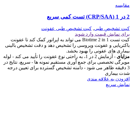
مقايسه
2 در 1 (CRP/SAA) تست کمی سریع
کیت تشخیص طبی
,
کیت تشخیص طبی عفونت
برای نمایش قیمت وارد شوید
کیت تست Biotime 2 in 1 می تواند به اپراتور کمک کند تا عفونت
باکتریایی و عفونت ویروسی را تشخیص دهد و دقت تشخیص بالینی
بیماری های عفونی را بهبود بخشد.
مزایای
- آزمایش 2 در 1، به راحتی نوع عفونت را تأیید می کند - لوله
مویرگی تخصصی برای جمع آوری مستقیم نمونه ها - سریع، نتایج در
3 دقیقه ظاهر می شود - دامنه تشخیص گسترده برای تعیین درجه
شدت بیماری
افزودن به علاقه مندی
نمایش سریع