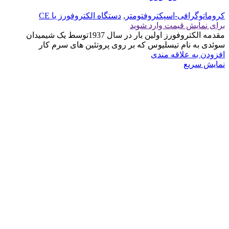
کروماتوگرافی-اسپکتروفتومتر
,
دستگاه الکتروفورز یا CE
برای نمایش قیمت وارد شوید
مقدمه الکتروفورز اولین بار در سال 1937توسط یک شیمیدان
سوئدی به نام تیسلیوس که بر روی پروتئین های سرم کار
افزودن به علاقه مندی
نمایش سریع