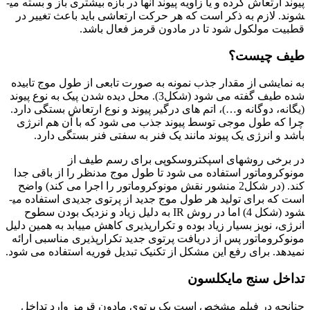
پیوند ارتعاش کرده و یا زاویه پیوند آن­ها در بازه بیشتری باز و بسته می­
شوند. لازم به ذکر است که هر حرکت ارتعاشی باید باعث تغییر در
قطبیت مولکول شود تا در مادون قرمز فعال باشد.
طیف چیست؟
به نمایشی از مقدار جذب نمونه به صورت تابعی از طول موج تابیده
شده طیف گفته می ­شود (شکل3). محل دیده شدن پیک به نوع پیوند
(یگانه، دوگانه و…)، اتم های درگیر پیوند و نوع ارتعاش بستگی دارد.
چرا که طول موجی توسط پیوند جذب می شود که با آن هم انرژی
باشد و انرژی یک پیوند مانند یک فنر به سفتی فنر بستگی دارد.
در برخی روش­های اسپکتروسکوپی برای رسم طیف از
مونوکروماتور استفاده می­ شود تا طول موج مدنظر را از باقی جدا
کند. (در شکل2 منشور نقش مونوکروماتور را اجرا می کند) واضح
است که برای تولید هر طول موج جدید از پرتوی جدیدی استفاده می­
شود (شکل 4) اما در روش IR به دلیل زیاد و نزدیک بودن سطوح
انرژی، نویز بسیار زیاد بوده و تکرارپذیری کاهش می­یابد به همین دلیل
مونوکروماتور پس از دریافت پرتوی جدید تکرارپذیری مناسبی ارائه
نمی­دهد. برای رفع این مشکل از تکنیک تبدیل فوریه استفاده می ­شود.
تداخل سنج مایکلسون
چنانچه در فیلم مشخص است یک پرتوی مادون قرمز وارد تداخل