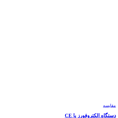
مقايسه
دستگاه الکتروفورز یا CE