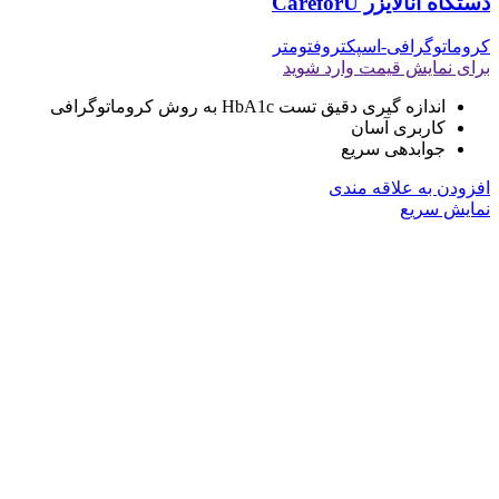
دستگاه آنالایزر CareforU
کروماتوگرافی-اسپکتروفتومتر
برای نمایش قیمت وارد شوید
اندازه گیری دقیق تست HbA1c به روش کروماتوگرافی
کاربری آسان
جوابدهی سریع
افزودن به علاقه مندی
نمایش سریع