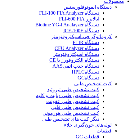
محصولات
دستگاه ایمونوفلورسنس
دستگاه FLI-100 FIA Analyzer
آنالایزر FLI-600 FIA
دستگاه Biotime YG-I Analayzer
دستگاه ICE-100E
کروماتوگرافی-اسپکتروفتومتر
دستگاه FTIR
دستگاه CFU Analyzer
دستگاه اسپکتروفتومتر
دستگاه الکتروفورز یا CE
دستگاه جذب اتمیAAS
دستگاهHPLC
دستگاهGC
کیت تشخیص طبی
کیت تشخیص طبی تيروئيد
کیت تشخیص طبی دیابت و کلیه
کیت تشخیص طبی عفونت
کیت تشخیص طبی قلبی
کیت تشخیص طبی هورمونی
دیگر کیت های تشخیص طبی
لوله‌های خون‌گیری خلاء
قطعات
قطعات GC