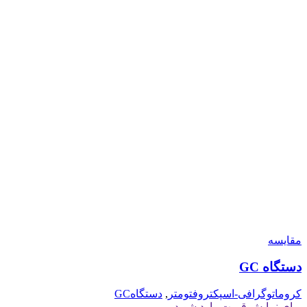
مقايسه
دستگاه GC
کروماتوگرافی-اسپکتروفتومتر
,
دستگاهGC
برای نمایش قیمت وارد شوید