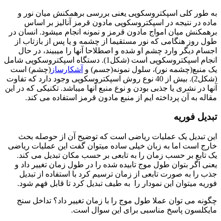
به طور کلی اسپکتروسکوپی یعنی بررسی برهمکنش میان نور و
ماده در نتیجه در اسپکتروسکوپی مادون قرمز آنالیز بر اساس
برهمکنش میان امواج مادون قرمز و نمونه انجام می­شود. انسان در
طول روز هنگامی که نور مستقیما از چشمه و یا پس از بازتاب از
اجسام دیگر وارد چشم او شده و اصطلاحا آن­ها را می­بیند، در حال
انجام اسپکتروسکوپی است (شکل1). دستگاه اسپکتروسکوپی شامل
یک منبع(چشمه نور)، سلول نمونه(جسم) و
آشکارساز
(چشم) است
(شکل2). بیش از 40 نوع روش اسپکتروسکوپی وجود دارد که تفاوت
آن­ها در نشری یا جذبی بودن و نوع منبع آن­ها می­باشد. تکنیکی که در این
مقاله به آن پرداخته ایم از منبع مادون قرمز استفاده می ­کند.
تبدیل فوریه
این تبدیل یک عملیات ریاضی است که توضیح آن از حوصله بحث
خارج است اما به زبان خیلی ساده می­توان گفت این عملیات ریاضی
یک تابع بر حسب زمان را به تابعی بر حسب مکان تبدیل می­ کند.
یعنی اگر بتوان طول موج تابیده شده را در طول زمان تغییر داد و
جذب را به صورت تابعی از زمان ترسیم کرد با استفاده از تبدیل
فوریه می­توان این نمودار را به طیف تبدیل کرد تا قابل فهم شود.
چگونه می توان عملا طول موج را با زمان تغییر داد؟ تداخل سنج
مایکلسون پاسخ مناسبی برای این سوال است.