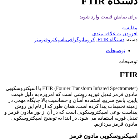
دستگاه FTIR
برای نمایش قیمت وارد شوید
مقايسه
افزودن به علاقه مندی
دسته:
دستگاه FTIR
,
کروماتوگرافی-اسپکتروفتومتر
توضیحات
توضیحات
FTIR
(Fourier Transform Infrared Spectrometer) FTIR یا اسپکتروسکوپی
مادون قرمز تبدیل فوریه روشی است که امروزه به دلیل قیمت
پایین، پاسخ سریع، استفاده آسان و حساسیت بالا جایگاه مهمی در
زمینه تحقیقات پیدا کرده است. همان طور که از نام این روش
پیداست نوعی اسپکتروسکوپی است که در آن از نور مادون قرمز و
تبدیل فوریه استفاده می شود. در ابتدا به توضیح اسپکتروسکوپی
مادون قرمز بپردازیم.
اسپکتروسکوپی مادون قرمز