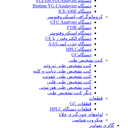
دستگاه FLI-100 FIA Analyzer
دستگاه Biotime YG-I Analayzer
دستگاه ICE-100E
کروماتوگرافی-اسپکتروفتومتر
دستگاه CFU Analyzer
دستگاه FTIR
دستگاه اسپکتروفتومتر
دستگاه الکتروفورز یا CE
دستگاه جذب اتمیAAS
دستگاهHPLC
دستگاهGC
کیت تشخیص طبی
کیت تشخیص طبی تيروئيد
کیت تشخیص طبی دیابت و کلیه
کیت تشخیص طبی عفونت
کیت تشخیص طبی قلبی
کیت تشخیص طبی هورمونی
دیگر کیت تشخیص طبی
قطعات
قطعات GC
قطعات دستگاه HPLC
لوله‌های خون‌گیری خلاء
میکروب شناسی
گالری تصاویر