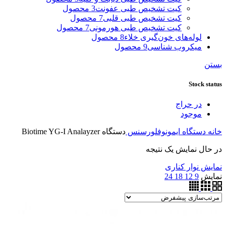
کیت تشخیص طبی عفونت
3 محصول
کیت تشخیص طبی قلبی
7 محصول
کیت تشخیص طبی هورمونی
7 محصول
لوله‌های خون‌گیری خلاء
8 محصول
میکروب شناسی
9 محصول
بستن
Stock status
در حراج
موجود
خانه
دستگاه ایمونوفلورسنس
دستگاه Biotime YG-I Analayzer
در حال نمایش یک نتیجه
نمایش نوار کناری
نمایش
9
12
18
24