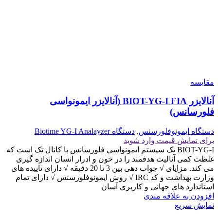
مقايسه
آنالایزر BIOT-YG-I FIA (آنالایزر ایمونواسی
فلورسانس)
دستگاه ایمونوفلورسنس
,
دستگاه Biotime YG-I Analayzer
برای نمایش قیمت وارد شوید
BIOT-YG-I یک سیستم ایمونواسی فلورسانس با کانال تک است که
غلظت کمی آنالیت هدفمند را در خون و ادرار انسان اندازه گیری
می کند. مزایای √ جواب دهی بین 3 تا 20 دقیقه √ دارای تاییده های
وزارت بهداشت و کد IRC √ روش ایمونوفلورسنس √ دارای تمام
استاندارد های جهانی و کاربری آسان
افزودن به علاقه مندی
نمایش سریع