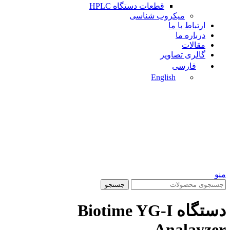
قطعات دستگاه HPLC
میکروب شناسی
ارتباط با ما
درباره ما
مقالات
گالری تصاویر
فارسی
English
منو
جستجو
دستگاه Biotime YG-I
Analayzer