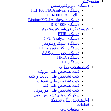
محصولات
دستگاه ایمونوفلورسنس
دستگاه FLI-100 FIA Analyzer
آنالایزر FLI-600 FIA
دستگاه Biotime YG-I Analayzer
دستگاه ICE-100E
کروماتوگرافی-اسپکتروفتومتر
دستگاه FTIR
دستگاه CFU Analyzer
دستگاه اسپکتروفتومتر
دستگاه الکتروفورز یا CE
دستگاه جذب اتمیAAS
دستگاهHPLC
دستگاهGC
کیت تشخیص طبی
کیت تشخیص طبی تيروئيد
کیت تشخیص طبی دیابت و کلیه
کیت تشخیص طبی عفونت
کیت تشخیص طبی قلبی
کیت تشخیص طبی هورمونی
دیگر کیت های تشخیص طبی
لوله‌های خون‌گیری خلاء
قطعات
قطعات GC