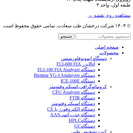
طبقه اول، واحد ۳
مشاهده روی نقشه →
© ۱۴۰۳ شرکت درخشان طب سعادت. تمامی حقوق محفوظ است.
جستجو
صفحه اصلی
محصولات
دستگاه ایمونوفلورسنس
آنالایزر FLI-600 FIA
دستگاه FLI-100 FIA Analyzer
دستگاه Biotime YG-I Analayzer
دستگاه ICE-100E
کروماتوگرافی-اسپکتروفتومتر
دستگاه CFU Analyzer
دستگاه FTIR
دستگاه اسپکتروفتومتر
دستگاه الکتروفورز یا CE
دستگاه جذب اتمیAAS
دستگاهHPLC
دستگاهGC
کیت تشخیص طبی