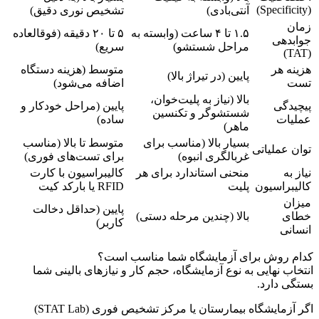
(Specificity)
آنتی‌بادی)
تشخیص نوری دقیق)
زمان
۱.۵ تا ۴ ساعت (وابسته به
۵ تا ۲۰ دقیقه (فوقالعاده
جوابدهی
مراحل شستشو)
سریع)
(TAT)
هزینه هر
متوسط (هزینه دستگاه
پایین (در تیراژ بالا)
تست
اضافه می‌شود)
بالا (نیاز به پلیت‌خوان،
پیچیدگی
پایین (مراحل خودکار و
شستشوگر و تکنسین
عملیات
ساده)
ماهر)
بسیار بالا (مناسب برای
متوسط تا بالا (مناسب
توان عملیاتی
غربالگری انبوه)
برای تست‌های فوری)
نیاز به
منحنی استاندارد برای هر
کالیبراسیون با کارت
کالیبراسیون
پلیت
RFID یا بارکد کیت
میزان
پایین (حداقل دخالت
خطای
بالا (چندین مرحله دستی)
کاربر)
انسانی
کدام روش برای آزمایشگاه شما مناسب است؟
انتخاب نهایی به نوع آزمایشگاه، حجم کار و نیازهای بالینی شما
بستگی دارد.
اگر آزمایشگاه بیمارستان یا مرکز تشخیص فوری (STAT Lab)