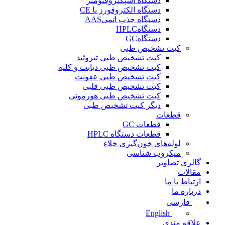
دستگاه اسپکتروفتومتر
دستگاه الکتروفورز یا CE
دستگاه جذب اتمیAAS
دستگاهHPLC
دستگاهGC
کیت تشخیص طبی
کیت تشخیص طبی تيروئيد
کیت تشخیص طبی دیابت و کلیه
کیت تشخیص طبی عفونت
کیت تشخیص طبی قلبی
کیت تشخیص طبی هورمونی
دیگر کیت تشخیص طبی
قطعات
قطعات GC
قطعات دستگاه HPLC
لوله‌های خون‌گیری خلاء
میکروب شناسی
گالری تصاویر
مقالات
ارتباط با ما
درباره ما
فارسی
English
علاقه مندی