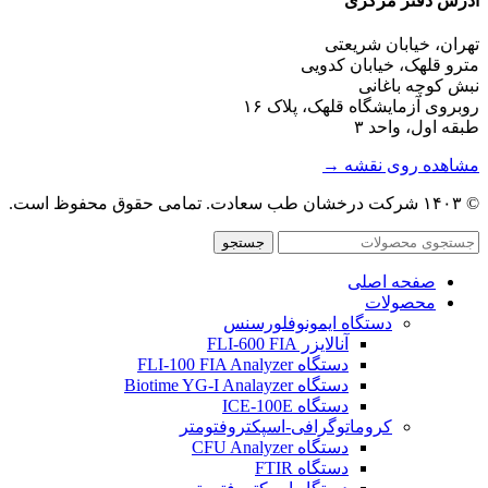
آدرس دفتر مرکزی
تهران، خیابان شریعتی
مترو قلهک، خیابان کدویی
نبش کوچه باغانی
روبروی آزمایشگاه قلهک، پلاک ۱۶
طبقه اول، واحد ۳
مشاهده روی نقشه →
© ۱۴۰۳ شرکت درخشان طب سعادت. تمامی حقوق محفوظ است.
جستجو
صفحه اصلی
محصولات
دستگاه ایمونوفلورسنس
آنالایزر FLI-600 FIA
دستگاه FLI-100 FIA Analyzer
دستگاه Biotime YG-I Analayzer
دستگاه ICE-100E
کروماتوگرافی-اسپکتروفتومتر
دستگاه CFU Analyzer
دستگاه FTIR