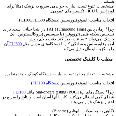
هستید ،
مشخصات: تنوع تست، نیاز به جوابدهی سریع به پزشک (مثلاً برای
اورژانس یا ICU)، تکنسین‌های عمومی.
انتخاب مناسب: ایمونوفلورسنس (دستگاه FLI100/FLI600)
چرا؟ زمان پایین TAT (Turnaround Time) در اینجا حیاتی است. برای
تشخیص سکته قلبی (تروپونین) یا سپسیس (پروکالسیتونین)، یک
پزشک نمی‌تواند ۳ ساعت صبر کند. دقت بالای روش
ایمونوفلورسنس و سادگی کار با دستگاه‌های مدرن مثل
FLI600
آن
را به گزینه ایده‌آل تبدیل می‌کند.
مطب یا کلینیک تخصصی
مشخصات: تعداد محدود تست، نیاز به دستگاه کوچک و چندمنظوره.
انتخاب مناسب: ایمونوفلورسنس (
دستگاه FLI100
)
چرا؟ دستگاه‌های پoint-of-care testing (POCT) مانند
FLI100
فضای کمی اشغال می‌کنند، کار با آنها آسان است و نتایج را سریع در
اختیار پزشک قرار می‌دهند.
نگاهی به محصولات بایوتایم (Biotime)
شرکت ما به عنوان واردکننده دستگاه ایمونوفلورسنس بایوتایم و