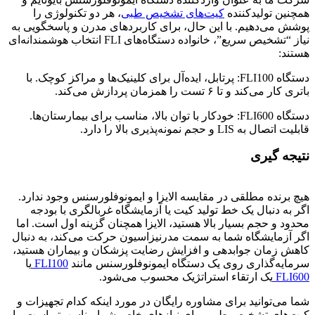
همچنین تولیدکننده
کیت‌های تشخیص طبی
، هر دو تکنولوژی را
پوشش می‌دهیم. با این حال، برای کاربردهای مدرن و پاسخگویی به
نیاز “تشخیص سریع”، خانواده دستگاه‌های FLI انتخاب هوشمندانه‌ای
هستند:
دستگاه FLI100: پرتابل، ایده‌آل برای کلینیک‌ها و مراکز کوچک. با
باتری کار می‌کند و تا ۶ تست را همزمان پردازش می‌کند.
دستگاه FLI600: خودکار با توان بالا، مناسب برای بیمارستان‌ها.
قابلیت اتصال به LIS و حجم نمونه‌پذیری بالا را دارد.
نتیجه گیری
هیچ برنده مطلقی در مقایسه الایزا و ایمونوفلورسنس وجود ندارد.
اگر به دنبال یک خط تولید کیت یا آزمایشگاه غربالگری با بودجه
محدود و حجم بسیار بالا هستید، الایزا همچنان گزینه اول است. اما
اگر آزمایشگاه شما به سمت مدرنیزاسیون حرکت می‌کند، به دنبال
کاهش زمان جوابدهی و افزایش رضایت پزشکان و بیماران هستید،
سرمایه‌گذاری روی یک دستگاه ایمونوفلورسنس مانند
FLI100
یا
FLI600
یک ارتقاء استراتژیک محسوب می‌شود.
شما می‌توانید برای مشاوره رایگان در مورد اینکه کدام تجهیزات و
کیت‌های تشخیص طبی برای نیازهای خاص شما مناسب‌تر است، با