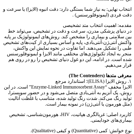
انتخاب نهایی: به نیاز شما بستگی دارد: دقت انبوه (الایزا) یا سرعت و
دقت فردی (ایمونوفلورسنس) .
مقدمه: اهمیت انتخاب متد تشخیصی
در دنیای پزشکی مدرن، سرعت و دقت در تشخیص، می‌تواند خط
بین سلامتی و بیماری را مشخص کند. روش‌های ایمونولوژیک بر پایه
واکنش آنتی‌ژن-آنتی‌بادی، پایه و اساس بسیاری از کیت‌های تشخیص
طبی را تشکیل می‌دهند. اما تفاوت در نحوه نمایش این واکنش،
منجر به ایجاد تکنولوژی‌های مختلفی مانند الایزا و ایمونوفلورسنس
شده است. در ادامه، این دو غول دنیای تشخیص را رو در روی هم
قرار می‌دهیم.
معرفی متدها (The Contenders)
۱. روش الایزا (ELISA)؛ استاندارد مرجع
الایزا مخفف “Enzyme-Linked Immunosorbent Assay” است. در این
روش، یک آنزیم به آنتی‌بادی متصل می‌شود و در حضور سوبسترا،
تولید رنگ می‌کند. شدت رنگ تولید شده، متناسب با غلظت آنالیت
(مثل هورمون یا آنتی‌ژن) در نمونه بیمار است.
کاربرد اصلی: غربالگری هپاتیت، HIV، هورمون‌شناسی، تشخیص
بیماری‌های خودایمنی.
نوع خوانش: کمی (Quantitative) و کیفی (Qualitative).