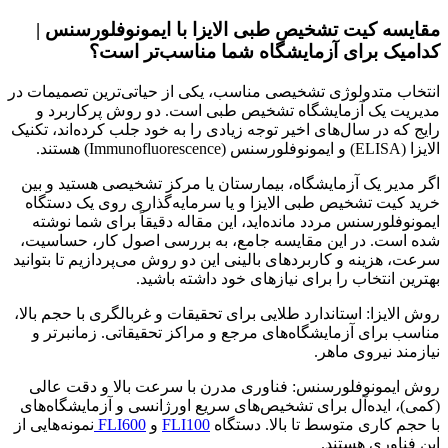
مقایسه کیت تشخیص طبی الایزا با ایمونوفلورسنس |
کدامیک برای آزمایشگاه شما مناسب‌تر است؟
انتخاب متدولوژی تشخیصی مناسب، یکی از حیاتی‌ترین تصمیمات در
مدیریت یک آزمایشگاه تشخیص طبی است. دو روش پرکاربرد و
رایج که در سال‌های اخیر توجه زیادی را به خود جلب کرده‌اند، تکنیک
الایزا (ELISA) و ایمونوفلورسنس (Immunofluorescence) هستند.
اگر مدیر یک آزمایشگاه، بیمارستان یا مرکز تشخیصی هستید و بین
خرید کیت تشخیص طبی الایزا و یا سرمایه‌گذاری روی یک دستگاه
ایمونوفلورسنس مردد مانده‌اید، این مقاله دقیقاً برای شما نوشته
شده است. در این مقایسه جامع، به بررسی اصول کار، حساسیت،
سرعت، هزینه و کاربردهای بالینی این دو روش می‌پردازیم تا بتوانید
بهترین انتخاب را برای نیازهای خود داشته باشید.
روش الایزا: استاندارد طلایی برای تحقیقات و غربالگری با حجم بالا،
مناسب برای آزمایشگاه‌های مرجع و مراکز تحقیقاتی. زمانبرتر و
نیازمند نیروی ماهر.
روش ایمونوفلورسنس: فناوری مدرن با سرعت بالا و دقت عالی
(کمی)، ایده‌آل برای تشخیص‌های سریع اورژانسی و آزمایشگاه‌های
با حجم کاری متوسط تا بالا. دستگاه
FLI100
و
FLI600
نمونه‌هایی از
این فناوری هستند.