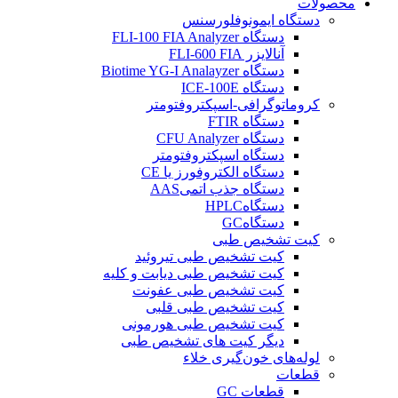
محصولات
دستگاه ایمونوفلورسنس
دستگاه FLI-100 FIA Analyzer
آنالایزر FLI-600 FIA
دستگاه Biotime YG-I Analayzer
دستگاه ICE-100E
کروماتوگرافی-اسپکتروفتومتر
دستگاه FTIR
دستگاه CFU Analyzer
دستگاه اسپکتروفتومتر
دستگاه الکتروفورز یا CE
دستگاه جذب اتمیAAS
دستگاهHPLC
دستگاهGC
کیت تشخیص طبی
کیت تشخیص طبی تيروئيد
کیت تشخیص طبی دیابت و کلیه
کیت تشخیص طبی عفونت
کیت تشخیص طبی قلبی
کیت تشخیص طبی هورمونی
دیگر کیت های تشخیص طبی
لوله‌های خون‌گیری خلاء
قطعات
قطعات GC