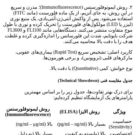
۲. روش ایمونوفلورسنس (Immunofluorescence)؛ مدرن و سریع
در این روش، به جای آنزیم، از یک ماده فلورسنت (مانند FITC)
استفاده می‌شود. پس از واکنش آنتی‌ژن-آنتی‌بادی، یک منبع نوری
(لیزر یا LED) مولکول‌های فلورسنت را تحریک کرده و نوری با طول
موج متفاوت منتشر می‌کنند. دستگاه‌هایی مانند FLI100 و FLI600
شرکت بایوتایم، شدت این فلورسانس را اندازه‌گیری کرده و غلظت
هدف را با دقت بالا محاسبه می‌کنند.
کاربرد اصلی: تشخیص سریع (Rapid Test) بیماری‌های عفونی،
مارکرهای قلبی (تروپونین)، و برخی هورمون‌ها.
نوع خوانش: کمی (Quantitative) با دقت بالا.
جدول مقایسه فنی (Technical Showdown)
برای درک بهتر تفاوت‌ها، جدول زیر را بر اساس مهمترین
پارامترهای یک آزمایشگاه تنظیم کرده‌ایم:
روش ایمونوفلورسنس
ویژگی
روش الایزا (ELISA)
(Immunofluorescence)
حساسیت
بسیار بالا (pg/ml – ng/ml)
بالا (ng/ml – μg/ml)
(Sensitivity)
اختصاصیت
بالا (وابسته به کیفیت
بسیار بالا (به دلیل