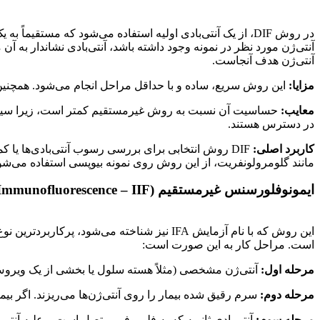
در روش DIF، از یک آنتی‌بادی اولیه استفاده می‌شود که مستق
آنتی‌ژن مورد نظر در نمونه وجود داشته باشد، آنتی‌بادی نشاندار ب
آنتی‌ژن هدف آنجاست.
مزایا:
این روش سریع، ساده و با حداقل مراحل انجام می‌شود. همچنین ب
معایب:
حساسیت آن نسبت به روش غیرمستقیم کمتر است، زیرا سیگنال حاص
در دسترس هستند.
کاربرد اصلی:
DIF روش انتخابی برای بررسی رسوب آنتی‌بادی‌ها یا
مانند گلومرولونفریت، از این روش روی نمونه بیوپسی استفاده می‌شو
ایمونوفلورسنس غیرمستقیم (Indirect Immunofluorescence – IIF یا IFA)
این روش که با نام آزمایش IFA نیز شناخته 
است. مراحل کار به این صورت است:
مرحله اول:
آنتی‌ژن مشخصی (مثلاً هسته سلول یا بخشی از یک ویروس)
مرحله دوم:
سرم رقیق شده بیمار را روی آنتی‌ژن‌ها می‌ریزند. اگر بیمار
مرحله سوم:
آنتی‌بادی ثانویه که به فلوروفور متصل است و علیه آنتی‌با