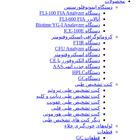
محصولات
دستگاه ایمونوفلورسنس
دستگاه FLI-100 FIA Analyzer
آنالایزر FLI-600 FIA
دستگاه Biotime YG-I Analayzer
دستگاه ICE-100E
کروماتوگرافی-اسپکتروفتومتر
دستگاه FTIR
دستگاه CFU Analyzer
دستگاه اسپکتروفتومتر
دستگاه الکتروفورز یا CE
دستگاه جذب اتمیAAS
دستگاهHPLC
دستگاهGC
کیت تشخیص طبی
کیت تشخیص طبی تيروئيد
کیت تشخیص طبی دیابت و کلیه
کیت تشخیص طبی عفونت
کیت تشخیص طبی قلبی
کیت تشخیص طبی هورمونی
دیگر کیت های تشخیص طبی
لوله‌های خون‌گیری خلاء
قطعات
قطعات GC