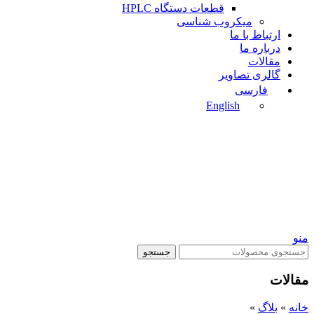
قطعات دستگاه HPLC
میکروب شناسی
ارتباط با ما
درباره ما
مقالات
گالری تصاویر
فارسی
English
منو
جستجو
مقالات
خانه
»
بلاگ
»