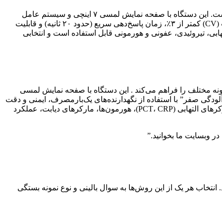
مدل FLI-100 یک سیستم ایمونواسی فلورسانس تک‌کاناله است که برای آزمایشگاه‌ها و مراکز درمانی با حجم کاری متوسط طراحی شده است. این دستگاه با صفحه نمایش لمسی ۷ اینچی و سیستم عامل
لینوکس، کاربری بسیار آسانی دارد و فرآیند تست را ساده‌سازی کرده است . از ویژگی‌های برجسته آن می‌توان به دقت بالا با ضریب تغییرات (CV) کمتر از ۳٪، زمان پاسخ‌دهی سریع (حدود ۲۰ ثانیه) و قابلیت
ه مارکرهای قلبی، التهابی، تیروئیدی، عفونی و هورمونی قابل استفاده است و انتخابی
مزمان چندین آزمایش روی شش نمونه مختلف را فراهم می‌کند . این دستگاه با صفحه نمایش لمسی
 نتایج بیمار را داراست . ویژگی “آلودگی صفر” با استفاده از نگهدارنده‌های یک‌بارمصرف، ایمنی و دقت
کار را تضمین می‌کند . FLI-600 قادر به انجام طیف وسیعی از تست‌ها شامل مارکرهای قلبی (مانند Troponin I، NT-proBNP، D-Dimer)، مارکرهای التهابی (PCT، CRP)، هورمون‌ها، مارکرهای دیابت، عملکرد
در وبسایت ما بخوانید.”
انتخاب هر یک از این روش‌ها به سوال بالینی و نوع نمونه بستگی