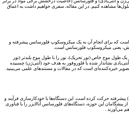
ی‌ژن و آنتی‌بادی) و فلورسانس (خاصیت درخشش برخی مواد در برابر
سلول‌ها مشاهده کنیم. در این مقاله، سفری خواهیم داشت به اعماق
ی است که برای انجام آن به یک میکروسکوپ فلورسانس پیشرفته و
ین روش، یعنی میکروسکوپ فلورسانس است.
واد شیمیایی (مانند FITC یا رودامین) قادرند پس از جذب نور در یک طول موج خاص (نور تحریک)، نور را با طول موج بلندتر (نور
ی‌بادی نشاندار شده با فلوروفور به هدف خود (آنتی‌ژن) چسبیده
صویر خیره‌کننده‌ای است که در مقالات و مستندهای علمی می‌بینید.
در سال‌های اخیر، فناوری ایمونوفلورسنس از میکروسکوپ‌های سنتی فراتر رفته و به سمت دستگاه‌های آنالایزر ایمونواسی فلورسانس (FIA) پیشرفته حرکت کرده است. این دستگاه‌ها با خودکارسازی فرآیند و
 تشخیص سریع و نقطه‌ای (Point of Care Testing) ایجاد کرده‌اند. برند بایوتایم (Biotime) به عنوان یکی از پیشگامان این حوزه، دستگاه‌های فلورسانس آنالایزر را با فناوری
م می‌آورند .