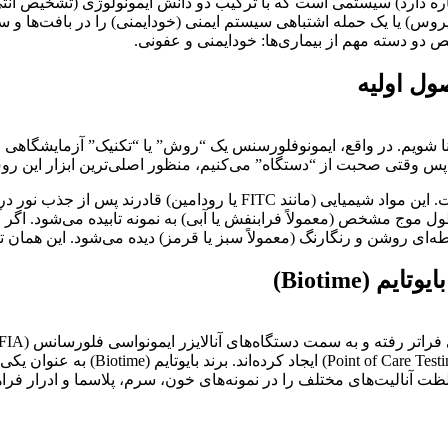
شاره دارد) سیستمی است که با ترکیب دو دانش ایمونولوژی (تشخیص آنت
روس) یا یک حمله اشتباهی سیستم ایمنی (خودایمنی) را در بافت‌ها و 
 دو دسته مهم از بیماری‌ها: خودایمنی و عفونی.
ول اولیه
شنا شویم. در واقع، ایمونوفلورسنس یک “روش” یا “تکنیک” آزمایشگاه
ریم. پس وقتی صحبت از “دستگاه” می‌کنیم، منظور اصلی‌ترین ابزار ا
فلوروفور (Fluorophore) یا ماده فلورسنت، قلب تپنده این فناوری است. این م
ج مشخص (معمولاً فرابنفش یا آبی) به نمونه تابیده می‌شود. اگر آنت
ای روشن و رنگارنگ (معمولاً سبز یا قرمز) دیده می‌شود. این همان ت
(Biotime)
ارائه نتایج کمی و دقیق، تحولی عظیم در
ظت آنالیت‌های مختلف را در نمونه‌های خون، سرم، پلاسما و ادرار فراه