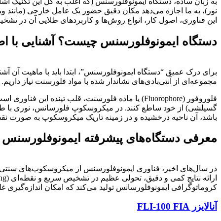
به زبان ساده، دستگاه ایمونوفلورسنس (که اغلب به کل این تکنیک ا
نور)، به ما اجازه می‌دهد مکان دقیق حضور یک عامل خارجی (مانند وی
این فناوری، اصول کار، انواع روش‌ها و کاربردهای طلایی آن در تشخیص
دستگاه ایمونوفلورسنس چیست؟ آشنایی با اص
برای درک عمیق “دستگاه ایمونوفلورسنس”، ابتدا باید با ماهیت آن آ
مجموعه‌ای از آنتی‌بادی‌های نشاندار شده با مواد فلورسنت نیاز دا
گسیلشی) از خود ساطع کنند. در میکروسکوپ فلورسانس، نوری با طول مو
باشد، آن ناحیه درخشیده و در زمینه تاریک میکروسکوپ به صورت نقطه‌
معرفی دستگاه‌های پیشرفته ایمونوفلورسنس بایوتایم 
کروماتوگرافی ایمونوفلورسانس تولید می‌کند که امکان اندازه‌گیری غل
آنالایزر FLI-100 FIA